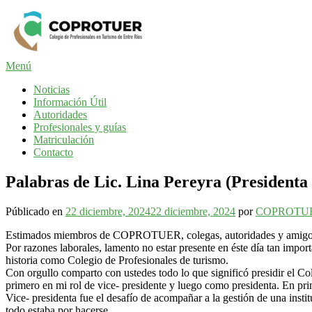
Saltar
al
contenido
Menú
Noticias
Información Útil
Autoridades
Profesionales y guías
Matriculación
Contacto
Palabras de Lic. Lina Pereyra (Preside
Públicado en
22 diciembre, 2024
22 diciembre, 2024
por
COPROTU
Estimados miembros de COPROTUER, colegas, autoridades y amigo
Por razones laborales, lamento no estar presente en éste día tan import
historia como Colegio de Profesionales de turismo.
Con orgullo comparto con ustedes todo lo que significó presidir el Col
primero en mi rol de vice- presidente y luego como presidenta. En pri
Vice- presidenta fue el desafío de acompañar a la gestión de una inst
todo estaba por hacerse.