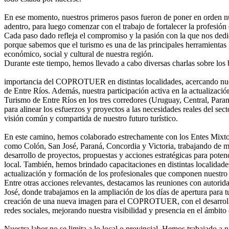
En ese momento, nuestros primeros pasos fueron de poner en orden nu
adentro, para luego comenzar con el trabajo de fortalecer la profesión 
Cada paso dado refleja el compromiso y la pasión con la que nos dedic
porque sabemos que el turismo es una de las principales herramientas 
económico, social y cultural de nuestra región.
Durante este tiempo, hemos llevado a cabo diversas charlas sobre los 
importancia del COPROTUER en distintas localidades, acercando nue
de Entre Ríos. Además, nuestra participación activa en la actualizació
Turismo de Entre Ríos en los tres corredores (Uruguay, Central, Para
para alinear los esfuerzos y proyectos a las necesidades reales del sec
visión común y compartida de nuestro futuro turístico.
En este camino, hemos colaborado estrechamente con los Entes Mixto
como Colón, San José, Paraná, Concordia y Victoria, trabajando de m
desarrollo de proyectos, propuestas y acciones estratégicas para potenc
local. También, hemos brindado capacitaciones en distintas localidad
actualización y formación de los profesionales que componen nuestro 
Entre otras acciones relevantes, destacamos las reuniones con autorid
José, donde trabajamos en la ampliación de los días de apertura para tu
creación de una nueva imagen para el COPROTUER, con el desarroll
redes sociales, mejorando nuestra visibilidad y presencia en el ámbito d
Nuestra labor no se limita a lo local o provincial. Hemos trabajado a n