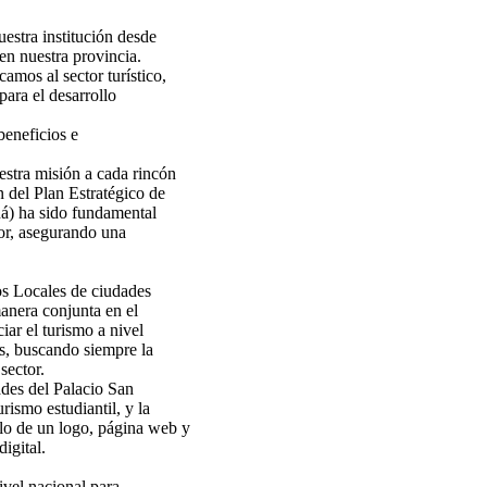
estra institución desde
en nuestra provincia.
amos al sector turístico,
para el desarrollo
beneficios e
stra misión a cada rincón
n del Plan Estratégico de
ná) ha sido fundamental
tor, asegurando una
s Locales de ciudades
anera conjunta en el
iar el turismo a nivel
es, buscando siempre la
sector.
ades del Palacio San
rismo estudiantil, y la
o de un logo, página web y
igital.
ivel nacional para