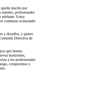
ún queda mucho por
 ustedes, profesionales
 adelante. Estoy
mos continuar avanzando
s y desafíos, y quiero
 Comisión Directiva de
ogros que hemos
uevos horizontes,
riza a los profesionales
derazgo, compromiso y
ten.