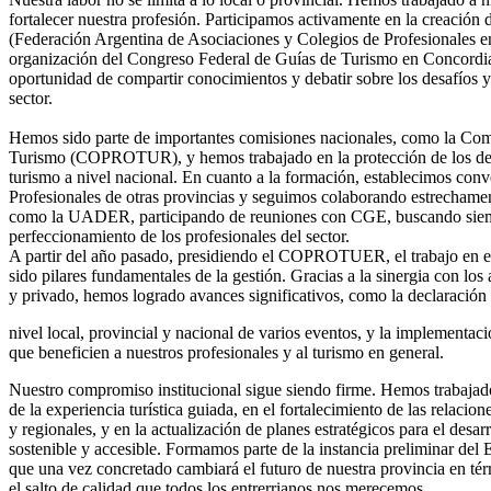
fortalecer nuestra profesión. Participamos activamente en la creac
(Federación Argentina de Asociaciones y Colegios de Profesionales en
organización del Congreso Federal de Guías de Turismo en Concordia
oportunidad de compartir conocimientos y debatir sobre los desafíos 
sector.
Hemos sido parte de importantes comisiones nacionales, como la Com
Turismo (COPROTUR), y hemos trabajado en la protección de los der
turismo a nivel nacional. En cuanto a la formación, establecimos con
Profesionales de otras provincias y seguimos colaborando estrechame
como la UADER, participando de reuniones con CGE, buscando siempr
perfeccionamiento de los profesionales del sector.
A partir del año pasado, presidiendo el COPROTUER, el trabajo en e
sido pilares fundamentales de la gestión. Gracias a la sinergia con los 
y privado, hemos logrado avances significativos, como la declaración d
nivel local, provincial y nacional de varios eventos, y la implementaci
que beneficien a nuestros profesionales y al turismo en general.
Nuestro compromiso institucional sigue siendo firme. Hemos trabajado
de la experiencia turística guiada, en el fortalecimiento de las relacion
y regionales, y en la actualización de planes estratégicos para el desar
sostenible y accesible. Formamos parte de la instancia preliminar del 
que una vez concretado cambiará el futuro de nuestra provincia en tér
el salto de calidad que todos los entrerrianos nos merecemos.