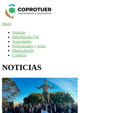
Saltar
al
contenido
Menú
Noticias
Información Útil
Autoridades
Profesionales y guías
Matriculación
Contacto
NOTICIAS
NOTICIAS