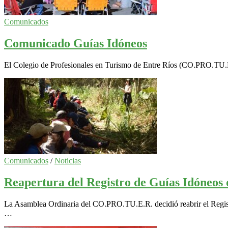
Comunicados
Comunicado Guías Idóneos
El Colegio de Profesionales en Turismo de Entre Ríos (CO.PRO.TU.E
Comunicados
/
Noticias
Reapertura del Registro de Guías Idóneos
La Asamblea Ordinaria del CO.PRO.TU.E.R. decidió reabrir el Registr
…